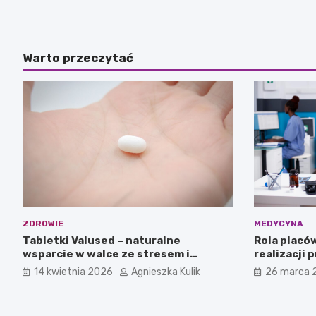
Warto przeczytać
ZDROWIE
MEDYCYNA
Tabletki Valused – naturalne
Rola placó
wsparcie w walce ze stresem i
realizacji
napięciem nerwowym
14 kwietnia 2026
Agnieszka Kulik
26 marca 