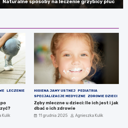
Naturalne sposoby na leczenie grzybicy płuc
WE
LECZENIE
HIGIENA JAMY USTNEJ
PEDIATRIA
SPECJALIZACJE MEDYCZNE
ZDROWIE DZIECI
 po
Zęby mleczne u dzieci: Ile ich jest i jak
czyć?
dbać o ich zdrowie
 Kulik
11 grudnia 2025
Agnieszka Kulik