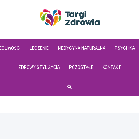
targizdrowia.pl
EGLIWOŚCI
LECZENIE
MEDYCYNA NATURALNA
PSYCHIKA
ZDROWY STYL ŻYCIA
POZOSTAŁE
KONTAKT