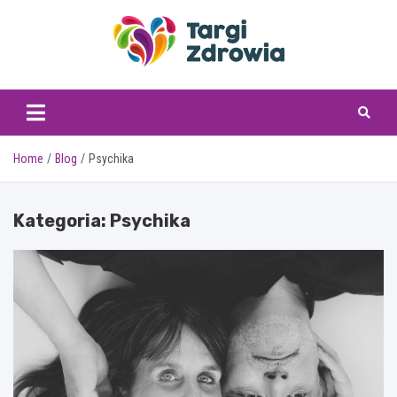
Skip
to
content
targizdrowia.pl
Home
Blog
Psychika
Kategoria:
Psychika