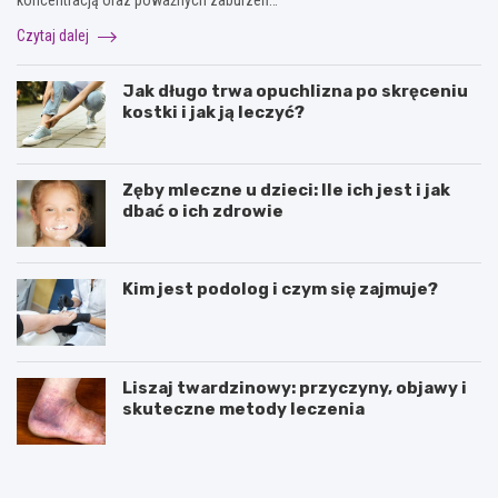
Czytaj dalej
Jak długo trwa opuchlizna po skręceniu
kostki i jak ją leczyć?
Zęby mleczne u dzieci: Ile ich jest i jak
dbać o ich zdrowie
Kim jest podolog i czym się zajmuje?
Liszaj twardzinowy: przyczyny, objawy i
skuteczne metody leczenia
J
N
a
a
k
t