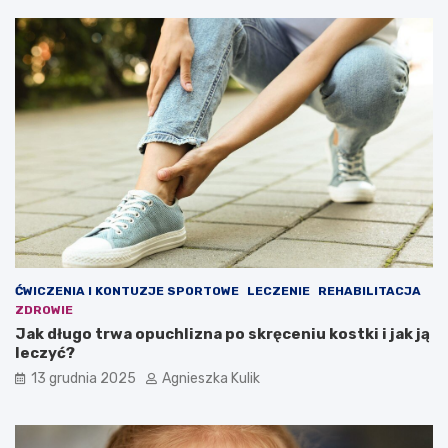
a
r
p
z
o
y
k
b
r
i
z
c
y
y
w
p
y
ł
?
u
–
c
t
o
w
a
ĆWICZENIA I KONTUZJE SPORTOWE
LECZENIE
REHABILITACJA
r
ZDROWIE
t
Jak długo trwa opuchlizna po skręceniu kostki i jak ją
o
leczyć?
w
i
13 grudnia 2025
Agnieszka Kulik
e
d
z