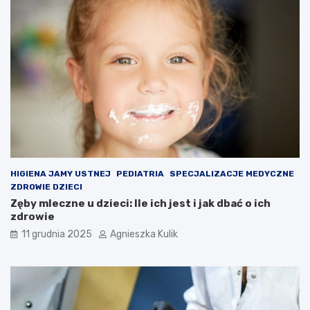
i
e
ć
HIGIENA JAMY USTNEJ
PEDIATRIA
SPECJALIZACJE MEDYCZNE
ZDROWIE DZIECI
Zęby mleczne u dzieci: Ile ich jest i jak dbać o ich
zdrowie
11 grudnia 2025
Agnieszka Kulik