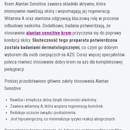
Krem Alantan Sensitive zawiera składniki aktywne, które
intensywnie nawilżają skórę i wspomagają jej regenerację.
Witamina A oraz alantoina odgrywają kluczową rolę w procesie
odbudowy naskórka. Dodatkowo, badania potwierdzają, że
stosowanie
alantan sensitive krem
przyczynia się do poprawy
kondycji skóry.
Skuteczność tego preparatu potwierdzona
została badaniami dermatologicznymi
, co czyni go dobrym
wyborem dla osób cierpiących na AZS. Coraz więcej specjalistów
poleca również stosowanie dobry krem na azs dla kompleksowej
pielęgnacji.
Poniżej przedstawiono główne zalety stosowania Alantan
Sensitive:
Nawilża i zmiękcza skórę dzięki obecności alantoiny.
Zawiera witaminę A, która wspiera regenerację komórek.
Redukuje uczucie świądu i podrażnienia.
Jest hipoalergiczny, co minimalizuje ryzyko reakcji alergicznych.