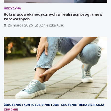
w
a
MEDYCYNA
r
Rola placówek medycznych w realizacji programów
t
zdrowotnych
o
w
26 marca 2026
Agnieszka Kulik
i
e
d
z
i
e
ć
ĆWICZENIA I KONTUZJE SPORTOWE
LECZENIE
REHABILITACJA
ZDROWIE