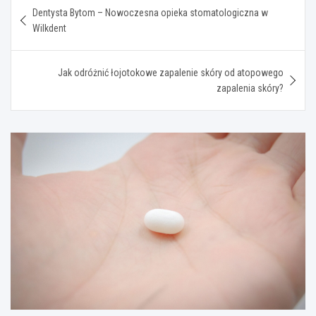
Nawigacja
Dentysta Bytom – Nowoczesna opieka stomatologiczna w
wpisu
Wilkdent
Jak odróżnić łojotokowe zapalenie skóry od atopowego
zapalenia skóry?