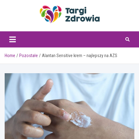
Skip
to
content
targizdrowia.pl
Home
Pozostałe
Alantan Sensitive krem – najlepszy na AZS