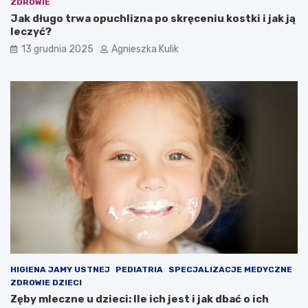
ZDROWIE
t
Jak długo trwa opuchlizna po skręceniu kostki i jak ją
o
leczyć?
w
i
13 grudnia 2025
Agnieszka Kulik
e
d
z
i
e
ć
HIGIENA JAMY USTNEJ
PEDIATRIA
SPECJALIZACJE MEDYCZNE
ZDROWIE DZIECI
Zęby mleczne u dzieci: Ile ich jest i jak dbać o ich