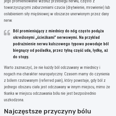
jego promieniowanie wzdłuż przebiegu nerwu, często z
towarzyszącymi zaburzeniami czucia (drętwienie, mrowienie) lub
osłabieniem siły mięśniowej w obszarze unerwionym przez dany
nerw.
Ból promieniujący z miednicy do nóg często podąża
określonymi „ścieżkami” nerwowymi. Na przykład
podrażnienie nerwu kulszowego typowo powoduje ból
biegnący od pośladka, przez tylną część uda, łydkę, aż
do stopy.
Warto zaznaczyć, że nie każdy ból odczuwany w miednicy i
nogach ma charakter neuropatyczny. Czasem mamy do czynienia
z bólem rzutowanym (referred pain), który powstaje, gdy ból z
jednego obszaru ciała jest odczuwany w innym miejscu, mimo że
tkanka w miejscu odczuwania bólu nie jest bezpośrednio
uszkodzona.
Najczęstsze przyczyny bólu