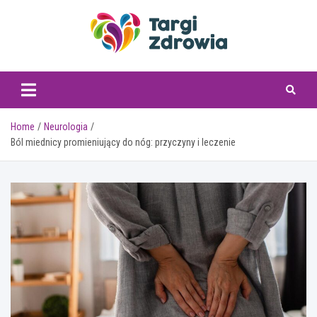
Skip
to
content
targizdrowia.pl
Home
Neurologia
Ból miednicy promieniujący do nóg: przyczyny i leczenie