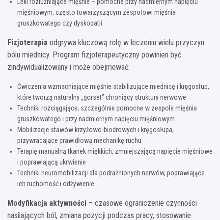
Leki rozluźniające mięśnie – pomocne przy nadmiernym napięciu
mięśniowym, często towarzyszącym zespołowi mięśnia
gruszkowatego czy dyskopatii
Fizjoterapia
odgrywa kluczową rolę w leczeniu wielu przyczyn
bólu miednicy. Program fizjoterapeutyczny powinien być
zindywidualizowany i może obejmować:
Ćwiczenia wzmacniające mięśnie stabilizujące miednicę i kręgosłup,
które tworzą naturalny „gorset” chroniący struktury nerwowe
Techniki rozciągające, szczególnie pomocne w zespole mięśnia
gruszkowatego i przy nadmiernym napięciu mięśniowym
Mobilizacje stawów krzyżowo-biodrowych i kręgosłupa,
przywracające prawidłową mechanikę ruchu
Terapię manualną tkanek miękkich, zmniejszającą napięcie mięśniowe
i poprawiającą ukrwienie
Techniki neuromobilizacji dla podrażnionych nerwów, poprawiające
ich ruchomość i odżywienie
Modyfikacja aktywności
– czasowe ograniczenie czynności
nasilających ból, zmiana pozycji podczas pracy, stosowanie