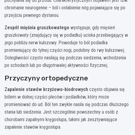
pochylania się do przodu. Charakterystycznym objawem jest tzw.
chromanie neurogenne – ból i osłabienie nóg pojawiające się po
przejściu pewnego dystansu.
Zespół mięśnia gruszkowatego
występuje, gdy mięsień
gruszkowaty (znajdujący się w pośladku) uciska przebiegający w
jego pobliżu nerw kulszowy. Powoduje to ból pośladka
promieniujący do tylnej części nogi, podobny do rwy kulszowej.
Dolegliwości często nasilają się podczas siedzenia, wchodzenia
po schodach lub po długotrwałej aktywności fizycznej.
Przyczyny ortopedyczne
Zapalenie stawów krzyżowo-biodrowych
często objawia się
bólem w dolnej części pleców i pośladków, który może
promieniować do ud. Ból ten zwykle nasila się podczas dłuższego
stania lub siedzenia. Jest szczególnie powszechny u osób z
chorobami zapalnymi kręgosłupa, takimi jak zesztywniające
zapalenie stawów kręgosłupa.