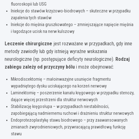
fluoroskopii lub USG
Iniekcje do stawów krzyżowo-biodrowych – skuteczne w przypadku
zapalenia tych stawów
Iniekcje do mięśnia gruszkowatego – zmniejszające napięcie mięśnia
i łagodzące ucisk na nerw kulszowy
Leczenie chirurgiczne
jest rozważane w przypadkach, gdy inne
metody zawiodły lub gdy istnieją wyraźne wskazania
neurologiczne (np. postępujące deficyty neurologiczne).
Rodzaj
zabiegu zależy od przyczyny bólu
i może obejmować:
Mikrodiscektomię – małoinwazyjne usunięcie fragmentu
wypadniętego dysku uciskającego na korzeń nerwowy
Laminektomię – poszerzenie kanału kręgowego w przypadku stenozy,
dające więcej przestrzeni dla struktur nerwowych
Stabilizację kręgosłupa – w przypadkach niestabilności,
zapobiegającą nadmiernemu ruchowi i drażnieniu struktur nerwowych
Endoprotezoplastykę stawu biodrowego – przy zaawansowanych
zmianach zwyrodnieniowych, przywracającą prawidłową funkcję
stawu