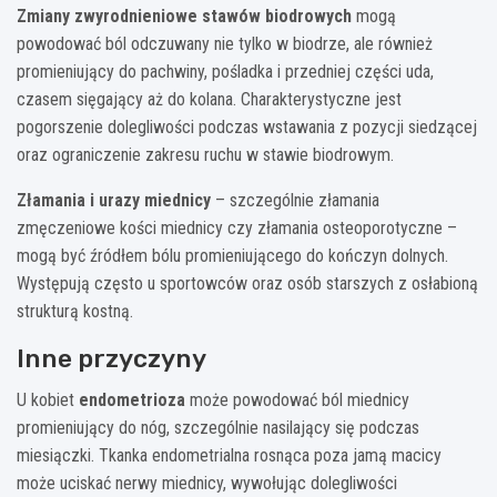
Zmiany zwyrodnieniowe stawów biodrowych
mogą
powodować ból odczuwany nie tylko w biodrze, ale również
promieniujący do pachwiny, pośladka i przedniej części uda,
czasem sięgający aż do kolana. Charakterystyczne jest
pogorszenie dolegliwości podczas wstawania z pozycji siedzącej
oraz ograniczenie zakresu ruchu w stawie biodrowym.
Złamania i urazy miednicy
– szczególnie złamania
zmęczeniowe kości miednicy czy złamania osteoporotyczne –
mogą być źródłem bólu promieniującego do kończyn dolnych.
Występują często u sportowców oraz osób starszych z osłabioną
strukturą kostną.
Inne przyczyny
U kobiet
endometrioza
może powodować ból miednicy
promieniujący do nóg, szczególnie nasilający się podczas
miesiączki. Tkanka endometrialna rosnąca poza jamą macicy
może uciskać nerwy miednicy, wywołując dolegliwości