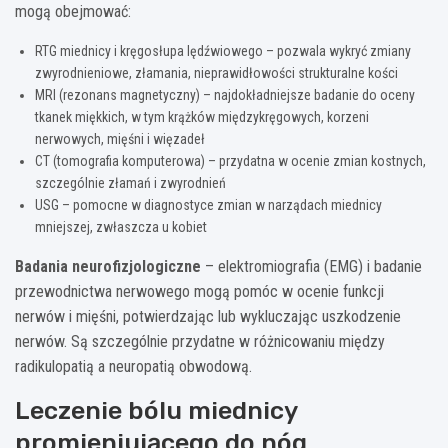
mogą obejmować:
RTG miednicy i kręgosłupa lędźwiowego – pozwala wykryć zmiany
zwyrodnieniowe, złamania, nieprawidłowości strukturalne kości
MRI (rezonans magnetyczny) – najdokładniejsze badanie do oceny
tkanek miękkich, w tym krążków międzykręgowych, korzeni
nerwowych, mięśni i więzadeł
CT (tomografia komputerowa) – przydatna w ocenie zmian kostnych,
szczególnie złamań i zwyrodnień
USG – pomocne w diagnostyce zmian w narządach miednicy
mniejszej, zwłaszcza u kobiet
Badania neurofizjologiczne
– elektromiografia (EMG) i badanie
przewodnictwa nerwowego mogą pomóc w ocenie funkcji
nerwów i mięśni, potwierdzając lub wykluczając uszkodzenie
nerwów. Są szczególnie przydatne w różnicowaniu między
radikulopatią a neuropatią obwodową.
Leczenie bólu miednicy
promieniującego do nóg