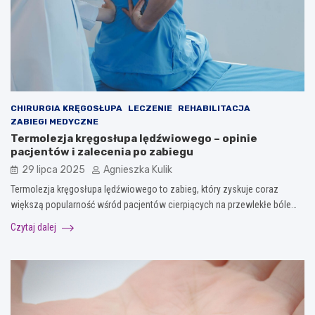
CHIRURGIA KRĘGOSŁUPA
LECZENIE
REHABILITACJA
ZABIEGI MEDYCZNE
Termolezja kręgosłupa lędźwiowego – opinie
pacjentów i zalecenia po zabiegu
29 lipca 2025
Agnieszka Kulik
Termolezja kręgosłupa lędźwiowego to zabieg, który zyskuje coraz
większą popularność wśród pacjentów cierpiących na przewlekłe bóle…
Czytaj dalej