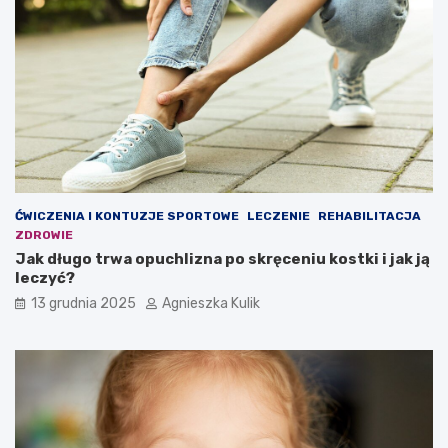
r
i
z
c
y
y
w
p
y
ł
?
u
–
c
t
o
w
a
ĆWICZENIA I KONTUZJE SPORTOWE
LECZENIE
REHABILITACJA
r
ZDROWIE
t
Jak długo trwa opuchlizna po skręceniu kostki i jak ją
o
leczyć?
w
i
13 grudnia 2025
Agnieszka Kulik
e
d
z
i
e
ć