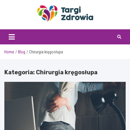
Skip
to
content
targizdrowia.pl
Home
Blog
Chirurgia kręgosłupa
Kategoria:
Chirurgia kręgosłupa