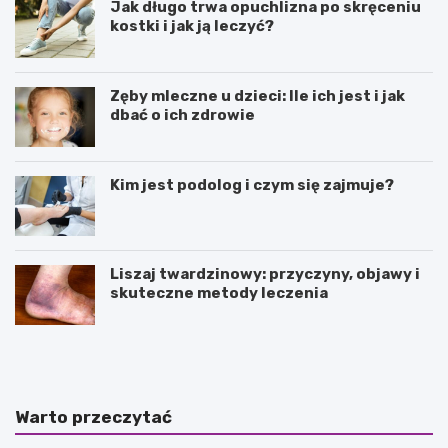
Jak długo trwa opuchlizna po skręceniu
kostki i jak ją leczyć?
Zęby mleczne u dzieci: Ile ich jest i jak
dbać o ich zdrowie
Kim jest podolog i czym się zajmuje?
Liszaj twardzinowy: przyczyny, objawy i
skuteczne metody leczenia
J
N
a
a
k
t
i
u
e
r
Warto przeczytać
s
a
ą
l