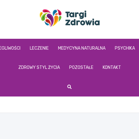
targizdrowia.pl
EGLIWOŚCI
LECZENIE
MEDYCYNA NATURALNA
PSYCHIKA
ZDROWY STYL ŻYCIA
POZOSTAŁE
KONTAKT