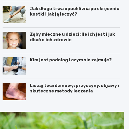
Jak długo trwa opuchlizna po skręceniu
kostki i jak ją leczyć?
Zęby mleczne u dzieci: Ile ich jest i jak
dbać o ich zdrowie
Kim jest podolog i czym się zajmuje?
Liszaj twardzinowy: przyczyny, objawy i
skuteczne metody leczenia