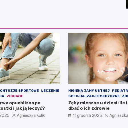
 KONTUZJE SPORTOWE
LECZENIE
HIGIENA JAMY USTNEJ
PEDIATR
JA
ZDROWIE
SPECJALIZACJE MEDYCZNE
ZD
trwa opuchlizna po
Zęby mleczne u dzieci: Ile ic
ostki i jak ją leczyć?
dbać o ich zdrowie
 2025
Agnieszka Kulik
11 grudnia 2025
Agnieszka