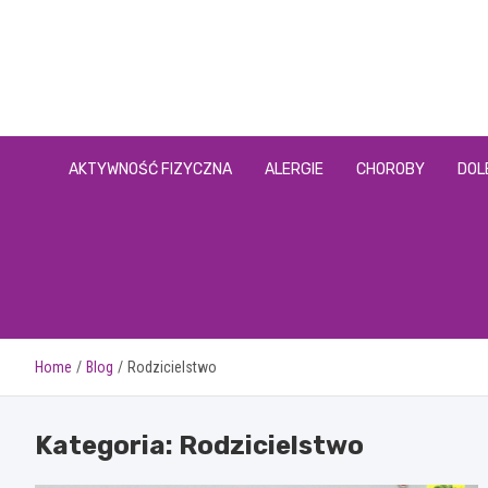
Skip
to
content
AKTYWNOŚĆ FIZYCZNA
ALERGIE
CHOROBY
DOL
Home
Blog
Rodzicielstwo
Kategoria:
Rodzicielstwo