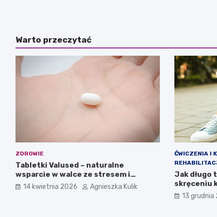
Warto przeczytać
ZDROWIE
ĆWICZENIA I
REHABILITAC
Tabletki Valused – naturalne
wsparcie w walce ze stresem i
Jak długo 
napięciem nerwowym
skręceniu k
14 kwietnia 2026
Agnieszka Kulik
13 grudnia