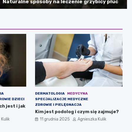
Naturalne sposoby na leczenie grzybicy płuc
IA
DERMATOLOGIA
MEDYCYNA
ROWIE DZIECI
SPECJALIZACJE MEDYCZNE
ZDROWIE I PIELĘGNACJA
h jest i jak
Kim jest podolog i czym się zajmuje?
 Kulik
11 grudnia 2025
Agnieszka Kulik