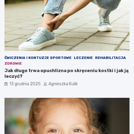
z
c
y
y
w
p
y
ł
?
u
–
c
t
o
w
a
ĆWICZENIA I KONTUZJE SPORTOWE
LECZENIE
REHABILITACJA
r
ZDROWIE
t
Jak długo trwa opuchlizna po skręceniu kostki i jak ją
o
leczyć?
w
i
13 grudnia 2025
Agnieszka Kulik
e
d
z
i
e
ć