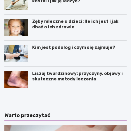
kostki i jak ją leczyć?
Zęby mleczne u dzieci: Ile ich jest i jak
dbać o ich zdrowie
Kim jest podolog i czym się zajmuje?
Liszaj twardzinowy: przyczyny, objawy i
skuteczne metody leczenia
J
N
a
a
k
t
i
u
e
r
Warto przeczytać
s
a
ą
l
p
n