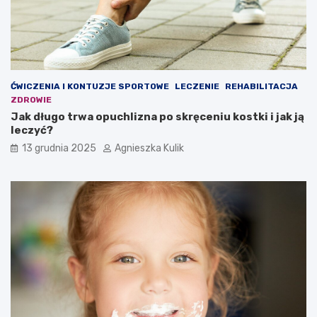
?
u
–
c
t
o
w
a
ĆWICZENIA I KONTUZJE SPORTOWE
LECZENIE
REHABILITACJA
r
ZDROWIE
t
Jak długo trwa opuchlizna po skręceniu kostki i jak ją
o
leczyć?
w
i
13 grudnia 2025
Agnieszka Kulik
e
d
z
i
e
ć