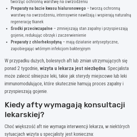
tworząc ochronną warstwę na owrzodzeniu
Preparaty na bazie kwasu hialuronowego
– tworzą ochronną
warstwę na owrzodzeniu, intensywnie nawilżają i wspierają naturalną
regenerację tkanek
Środki przeciwzapalne
– zmniejszają stan zapalny i przyspieszają
gojenie, redukując obrzęk i zaczerwienienie
Preparaty z chlorheksydyną
– mają działanie antyseptyczne,
zapobiegając wtórnym infekcjom bakteryjnym
W przypadku dużych, bolesnych aft lub zmian utrzymujących się
ponad 2 tygodnie,
wizyta u lekarza jest niezbędna
. Specjalista
może zalecić silniejsze leki, takie jak sterydy miejscowe lub leki
immunomodulujące, które skutecznie hamują proces zapalny i
przyspieszają gojenie.
Kiedy afty wymagają konsultacji
lekarskiej?
Choć większość aft nie wymaga interwencji lekarza, w niektórych
sytuacjach wizyta u specjalisty jest konieczna: