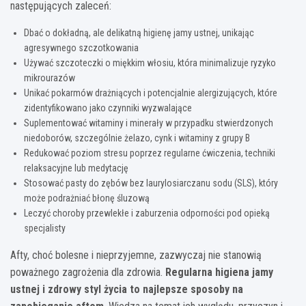
następujących zaleceń:
Dbać o dokładną, ale delikatną higienę jamy ustnej, unikając
agresywnego szczotkowania
Używać szczoteczki o miękkim włosiu, która minimalizuje ryzyko
mikrourazów
Unikać pokarmów drażniących i potencjalnie alergizujących, które
zidentyfikowano jako czynniki wyzwalające
Suplementować witaminy i minerały w przypadku stwierdzonych
niedoborów, szczególnie żelazo, cynk i witaminy z grupy B
Redukować poziom stresu poprzez regularne ćwiczenia, techniki
relaksacyjne lub medytację
Stosować pasty do zębów bez laurylosiarczanu sodu (SLS), który
może podrażniać błonę śluzową
Leczyć choroby przewlekłe i zaburzenia odporności pod opieką
specjalisty
Afty, choć bolesne i nieprzyjemne, zazwyczaj nie stanowią
poważnego zagrożenia dla zdrowia.
Regularna higiena jamy
ustnej i zdrowy styl życia to najlepsze sposoby na