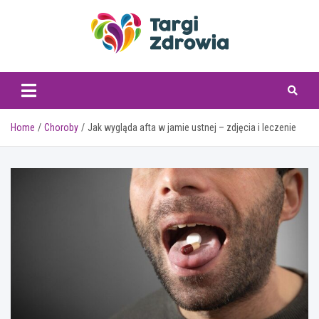
Skip
to
content
targizdrowia.pl
Home
Choroby
Jak wygląda afta w jamie ustnej – zdjęcia i leczenie