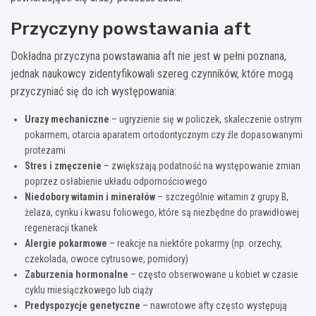
Przyczyny powstawania aft
Dokładna przyczyna powstawania aft nie jest w pełni poznana,
jednak naukowcy zidentyfikowali szereg czynników, które mogą
przyczyniać się do ich występowania:
Urazy mechaniczne
– ugryzienie się w policzek, skaleczenie ostrym
pokarmem, otarcia aparatem ortodontycznym czy źle dopasowanymi
protezami
Stres i zmęczenie
– zwiększają podatność na występowanie zmian
poprzez osłabienie układu odpornościowego
Niedobory witamin i minerałów
– szczególnie witamin z grupy B,
żelaza, cynku i kwasu foliowego, które są niezbędne do prawidłowej
regeneracji tkanek
Alergie pokarmowe
– reakcje na niektóre pokarmy (np. orzechy,
czekolada, owoce cytrusowe, pomidory)
Zaburzenia hormonalne
– często obserwowane u kobiet w czasie
cyklu miesiączkowego lub ciąży
Predyspozycje genetyczne
– nawrotowe afty często występują