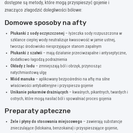
dostępne są metody, które mogą przyspieszyć gojenie i
znacząco złagodzić dolegliwości bólowe:
Domowe sposoby na afty
Płukanki z sody oczyszczonej
– łyżeczka sody rozpuszczona w
szklance ciepłej wody neutralizuje kwasowość w jamie ustnej,
tworząc środowisko niesprzyjające stanom zapalnym
Płukanki z szałwii
– mają działanie przeciwzapalne i antyseptyczne,
dodatkowo łagodzą podrażnienia
Okłady z lodu
– zmniejszają ból i obrzęk, przynosząc
natychmiastową ulgę
Miód manuka
– aplikowany bezpośrednio na aftę ma silne
właściwości antybakteryjne i przyspiesza gojenie
Unikanie pokarmów drażniących
– kwaśnych, pikantnych, twardych i
ostrych, które mogą nasilać ból i spowalniać proces gojenia
Preparaty apteczne
Żele i płyny do stosowania miejscowego
– zawierają substancje
znieczulające (lidokaina, benzokaina) i przyspieszające gojenie,