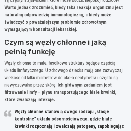
są częstym zjawiskiem, które może budzić niepokój rodziców.
Warto jednak zrozumieć, kiedy taka reakcja organizmu jest
naturalną odpowiedzią immunologiczną, a kiedy może
świadczyć o poważniejszym problemie zdrowotnym
wymagającym konsultacji lekarskiej.
Czym są węzły chłonne i jaką
pełnią funkcję
Węzły chłonne to małe, fasolkowe struktury będące częścią
układu limfatycznego. U zdrowego dziecka mają one zazwyczaj
wielkość od kilku milimetrów do około centymetra i często są
niewyczuwalne przez skórę.
Ich głównym zadaniem jest
filtrowanie limfy – płynu transportującego białe krwinki,
które zwalczają infekcje.
Węzły chłonne stanowią swego rodzaju „stacje
kontrolne” układu odpornościowego, gdzie białe
krwinki rozpoznają i zwalczają patogeny, zapobiegając