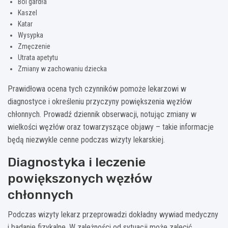
Ból gardła
Kaszel
Katar
Wysypka
Zmęczenie
Utrata apetytu
Zmiany w zachowaniu dziecka
Prawidłowa ocena tych czynników pomoże lekarzowi w
diagnostyce i określeniu przyczyny powiększenia węzłów
chłonnych. Prowadź dziennik obserwacji, notując zmiany w
wielkości węzłów oraz towarzyszące objawy – takie informacje
będą niezwykle cenne podczas wizyty lekarskiej.
Diagnostyka i leczenie
powiększonych węzłów
chłonnych
Podczas wizyty lekarz przeprowadzi dokładny wywiad medyczny
i badanie fizykalne. W zależności od sytuacji może zalecić