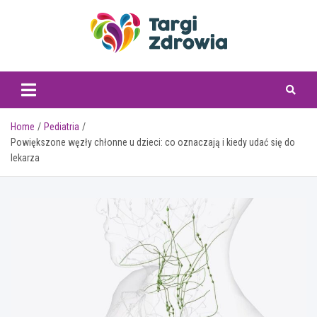
Skip
to
content
targizdrowia.pl
Home
Pediatria
Powiększone węzły chłonne u dzieci: co oznaczają i kiedy udać się do
lekarza