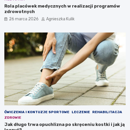
r
Rola placówek medycznych w realizacji programów
t
zdrowotnych
o
w
26 marca 2026
Agnieszka Kulik
i
e
d
z
i
e
ć
ĆWICZENIA I KONTUZJE SPORTOWE
LECZENIE
REHABILITACJA
ZDROWIE
Jak długo trwa opuchlizna po skręceniu kostki i jak ją