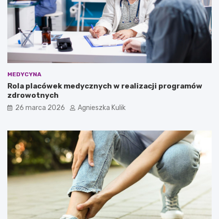
w
p
y
ł
?
u
–
c
t
o
w
a
MEDYCYNA
r
Rola placówek medycznych w realizacji programów
t
zdrowotnych
o
w
26 marca 2026
Agnieszka Kulik
i
e
d
z
i
e
ć