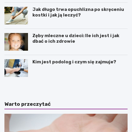
Jak długo trwa opuchlizna po skręceniu
kostki i jak ją leczyć?
Zęby mleczne u dzieci: Ile ich jest i jak
dbać o ich zdrowie
Kim jest podolog i czym się zajmuje?
J
N
a
a
k
t
i
u
e
r
Warto przeczytać
s
a
ą
l
p
n
r
e
o
s
z
p