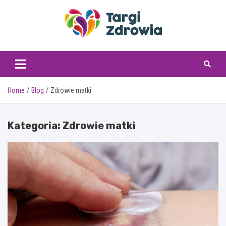
Skip
to
content
targizdrowia.pl
Home
Blog
Zdrowie matki
Kategoria:
Zdrowie matki