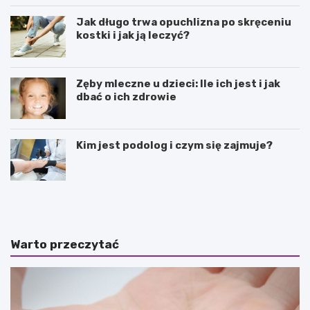
Jak długo trwa opuchlizna po skręceniu
kostki i jak ją leczyć?
Zęby mleczne u dzieci: Ile ich jest i jak
dbać o ich zdrowie
Kim jest podolog i czym się zajmuje?
J
N
a
a
k
t
i
u
e
r
Warto przeczytać
s
a
ą
l
p
n
r
e
o
s
z
p