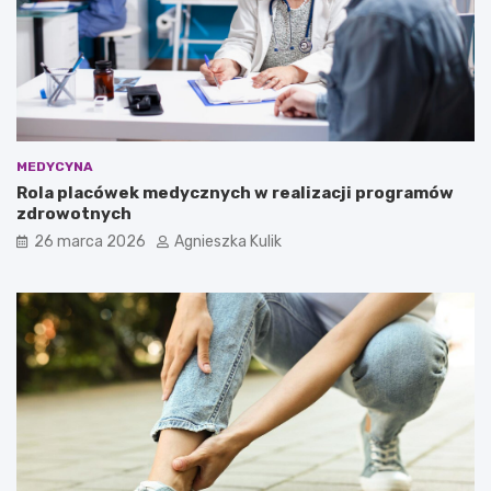
w
p
y
ł
?
u
–
c
t
o
w
a
MEDYCYNA
r
Rola placówek medycznych w realizacji programów
t
zdrowotnych
o
w
26 marca 2026
Agnieszka Kulik
i
e
d
z
i
e
ć