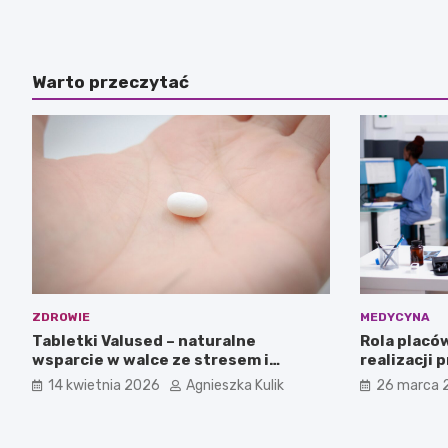
Warto przeczytać
ZDROWIE
MEDYCYNA
Tabletki Valused – naturalne
Rola placó
wsparcie w walce ze stresem i
realizacji
napięciem nerwowym
14 kwietnia 2026
Agnieszka Kulik
26 marca 