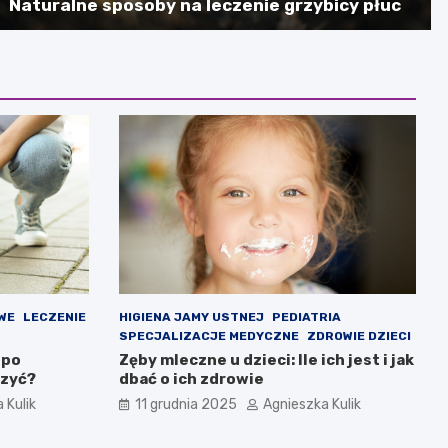
Naturalne sposoby na leczenie grzybicy płuc
WE
LECZENIE
HIGIENA JAMY USTNEJ
PEDIATRIA
SPECJALIZACJE MEDYCZNE
ZDROWIE DZIECI
 po
Zęby mleczne u dzieci: Ile ich jest i jak
czyć?
dbać o ich zdrowie
 Kulik
11 grudnia 2025
Agnieszka Kulik