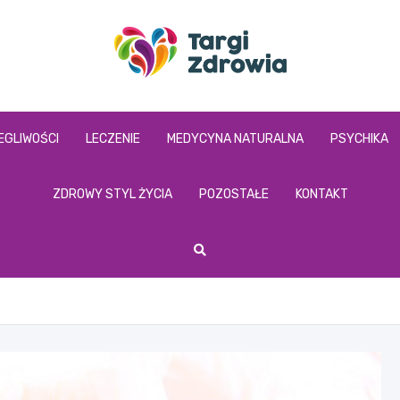
targizdrowia.pl
EGLIWOŚCI
LECZENIE
MEDYCYNA NATURALNA
PSYCHIKA
ZDROWY STYL ŻYCIA
POZOSTAŁE
KONTAKT