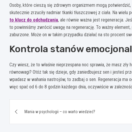
Osoby, które cieszą się zdrowym organizmem mogą potwierdzić, 
skutecznie zrzuciły nadmiar tkanki tłuszczowej z ciała. Na wielu 
to klucz do odchudzania
, ale równie ważna jest regeneracja. J
to powinniśmy zwrócić uwagę na regenerację. To ważny element,
zaburzone. Może on w takim przypadku działać na sto procent sw
Kontrola stanów emocjona
Czy wiesz, że to właśnie nieprzespana noc sprawia, że masz zły 
równowagi? Otóż tak się dzieje, gdy zaniedbujesz sen i jesteś prz
wpadasz w wahania nastrojów, to zadbaj o sen. Regeneracja ma o
więc spać od 6 do 8 godzin każdego dnia, oczywiście w zależnoś
Nawigacja
Mania w psychologii – co warto wiedzieć?
wpisu